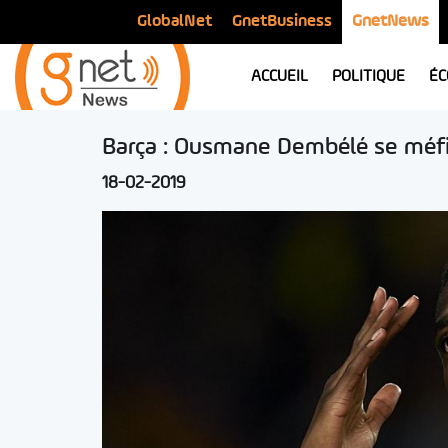
GlobalNet
GnetBusiness
GnetNews
ACCUEIL
POLITIQUE
ÉC
Barça : Ousmane Dembélé se méfi
18-02-2019