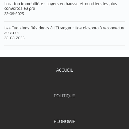
Location immobilière : Loyers en hausse et quartiers les plus
convoités au pre
22-09-2025
Les Tunisiens Résidents à l’Étranger : Une diaspora à reconnecter
au cœur
28-08-2025
ACCUEIL
POLITIQUE
ÉCONOMIE