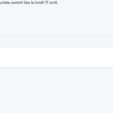
isie auront lieu le lundi 17 avril.
er
rtager