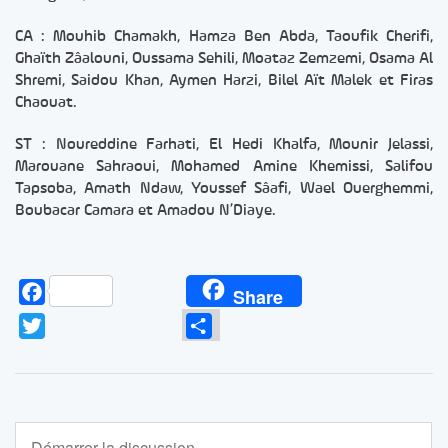
CA : Mouhib Chamakh, Hamza Ben Abda, Taoufik Cherifi,
Ghaïth Zâalouni, Oussama Sehili, Moataz Zemzemi, Osama Al
Shremi, Saidou Khan, Aymen Harzi, Bilel Aït Malek et Firas
Chaouat.
ST : Noureddine Farhati, El Hedi Khalfa, Mounir Jelassi,
Marouane Sahraoui, Mohamed Amine Khemissi, Salifou
Tapsoba, Amath Ndaw, Youssef Sâafi, Wael Ouerghemmi,
Boubacar Camara et Amadou N’Diaye.
Facebook
Share
Twitter
Partager