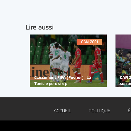
Lire aussi
CAN 2021
Classement FIFA (Février) : La
CAN 2
Tunisie perd six p
son p
ACCUEIL
POLITIQUE
É