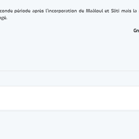
onde période après l’incorporation de Maâloul et Sliti mais la 
ngé.
Gn
er
rtager