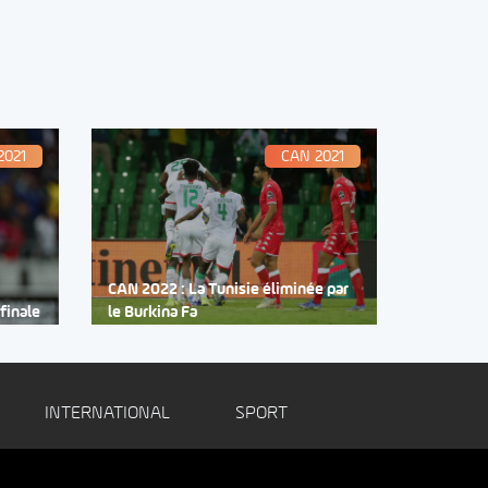
2021
CAN 2021
CAN 2022 : La Tunisie éliminée par
 finale
le Burkina Fa
INTERNATIONAL
SPORT