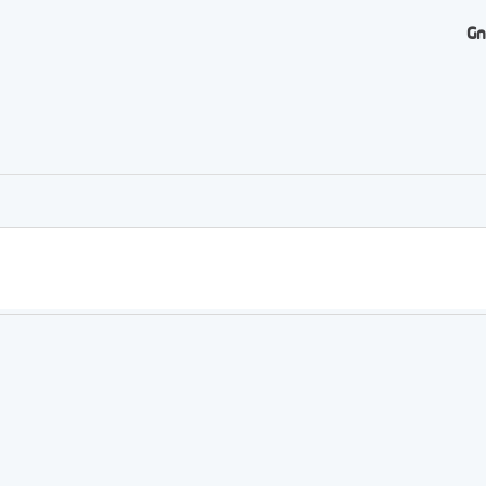
Gn
er
rtager