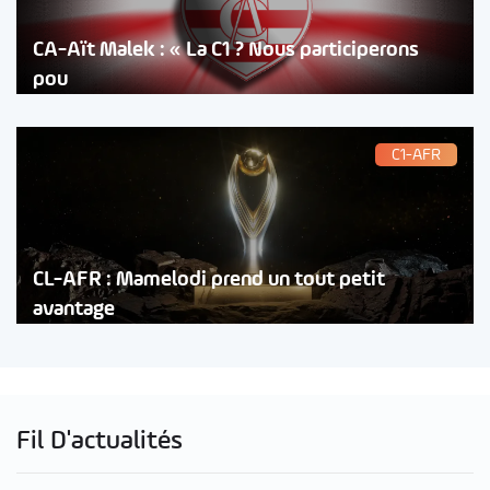
CA-Aït Malek : « La C1 ? Nous participerons
pou
C1-AFR
CL-AFR : Mamelodi prend un tout petit
avantage
Fil D'actualités