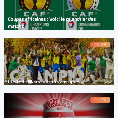
Coupes africaines : Voici le calendrier des
matchs
C1-AFR
CL-AFR : Mamelodi, dix ans après !
C1-AFR