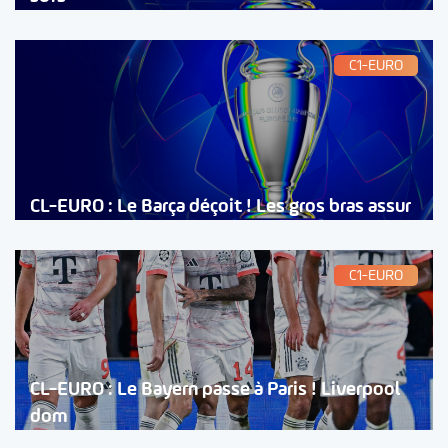
C1-EURO
CL-EURO : Le Barça déçoit ! Les gros bras assur
C1-EURO
CL-EURO : Le Bayern passe à Paris ! Liverpool
dom