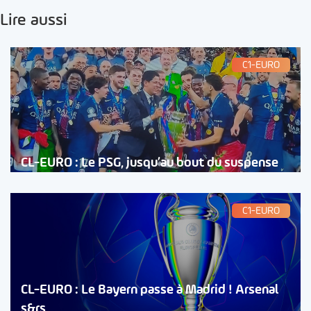
Lire aussi
C1-EURO
CL-EURO : Le PSG, jusqu’au bout du suspense
C1-EURO
CL-EURO : Le Bayern passe à Madrid ! Arsenal
s&rs