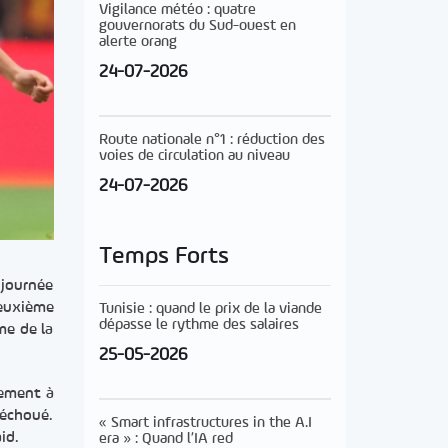
Vigilance météo : quatre
gouvernorats du Sud-ouest en
alerte orang
24-07-2026
Route nationale n°1 : réduction des
voies de circulation au niveau
24-07-2026
Temps Forts
 journée
euxième
Tunisie : quand le prix de la viande
dépasse le rythme des salaires
me de la
25-05-2026
tement à
 échoué.
« Smart infrastructures in the A.I
id.
era » : Quand l’IA red