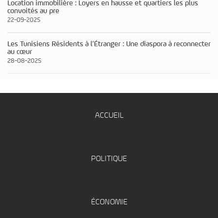
Location immobilière : Loyers en hausse et quartiers les plus
convoités au pre
22-09-2025
Les Tunisiens Résidents à l’Étranger : Une diaspora à reconnecter
au cœur
28-08-2025
ACCUEIL
POLITIQUE
ÉCONOMIE