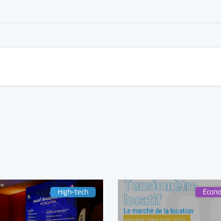
High-tech
Écon