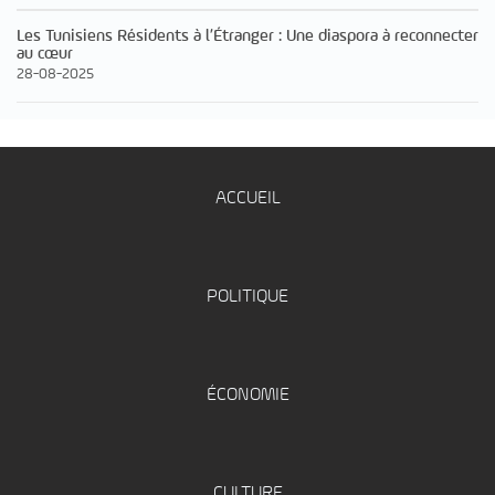
Les Tunisiens Résidents à l’Étranger : Une diaspora à reconnecter
au cœur
28-08-2025
ACCUEIL
POLITIQUE
ÉCONOMIE
CULTURE