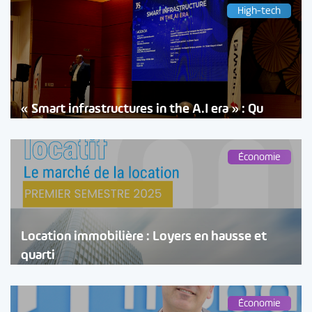
High-tech
« Smart infrastructures in the A.I era » : Qu
Économie
Location immobilière : Loyers en hausse et
quarti
Économie