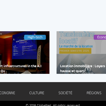
High-tech
Écon
t infrastructures in the A.I
Location immobilière : Loyers
: Qu
hausse et quarti
CONOMIE
CULTURE
SOCIÉTÉ
RÉGIONS
© 2018 GlobalNet. All rights reserved.