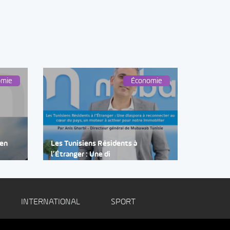
omie
Économie
 en
Les Tunisiens Résidents à
l’Étranger : Une di
INTERNATIONAL
SPORT