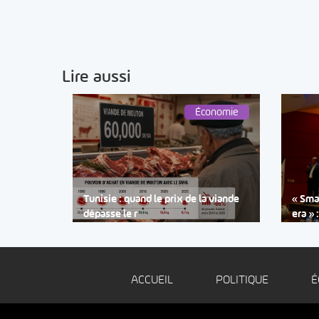
Lire aussi
Économie
Tunisie : quand le prix de la viande
« Smar
dépasse le r
era » 
ACCUEIL
POLITIQUE
É