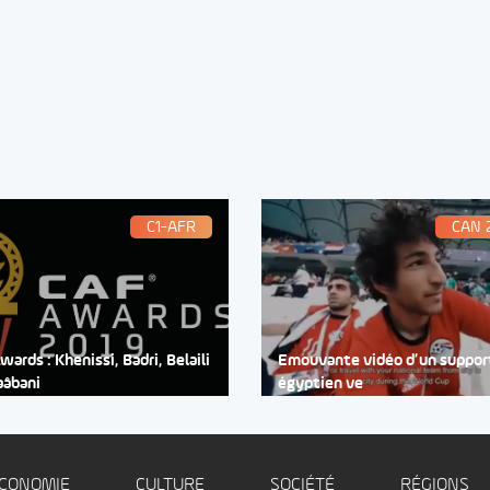
C1-AFR
CAN 
ards : Khenissi, Badri, Belaili
Emouvante vidéo d’un suppor
aâbani
égyptien ve
CONOMIE
CULTURE
SOCIÉTÉ
RÉGIONS