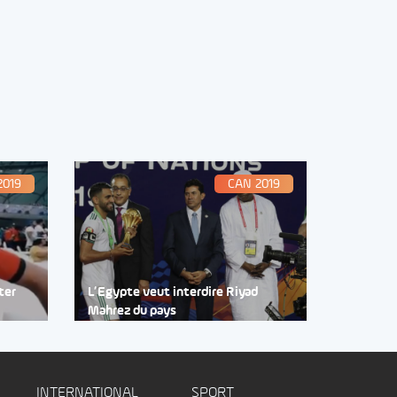
2019
CAN 2019
ter
L’Egypte veut interdire Riyad
Mahrez du pays
INTERNATIONAL
SPORT