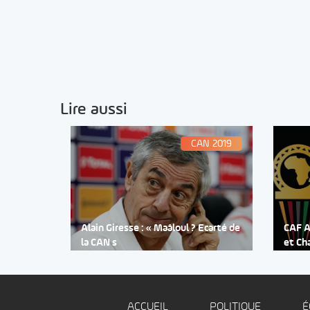
Lire aussi
CAN 2019
Alain Giresse : « Maâloul ? Ecarté de
CAF Aw
la CAN s
et Ch
ACCUEIL
POLITIQUE
É