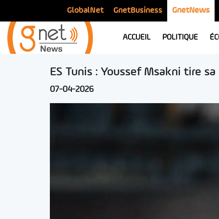
GlobalNet
GnetBusiness
GnetNews
ACCUEIL
POLITIQUE
ÉC
ES Tunis : Youssef Msakni tire sa
07-04-2026