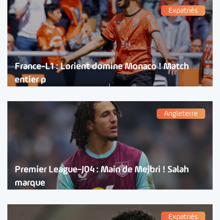
Expatriés
France-L1 : Lorient domine Monaco ! Match
entier p
Angleterre
Premier League-J04 : Main de Mejbri ! Salah
marque
Expatriés