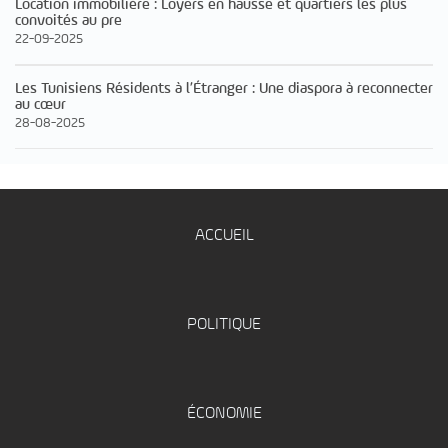
Location immobilière : Loyers en hausse et quartiers les plus
convoités au pre
22-09-2025
Les Tunisiens Résidents à l’Étranger : Une diaspora à reconnecter
au cœur
28-08-2025
ACCUEIL
POLITIQUE
ÉCONOMIE