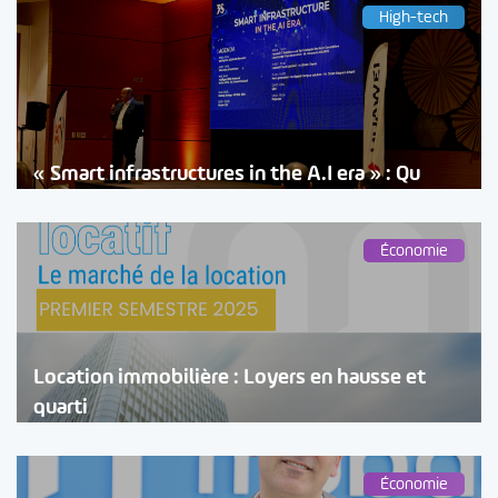
High-tech
« Smart infrastructures in the A.I era » : Qu
Économie
Location immobilière : Loyers en hausse et
quarti
Économie