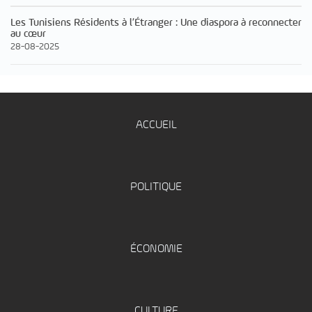
Les Tunisiens Résidents à l’Étranger : Une diaspora à reconnecter
au cœur
28-08-2025
ACCUEIL
POLITIQUE
ÉCONOMIE
CULTURE