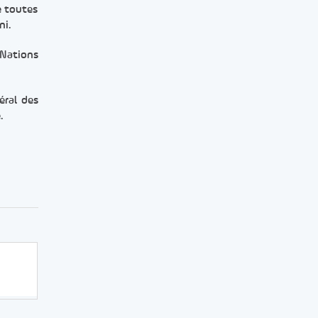
e toutes
ni.
 Nations
éral des
.