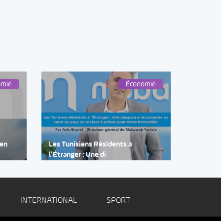
omie
Économie
 en
Les Tunisiens Résidents à
l’Étranger : Une di
INTERNATIONAL
SPORT