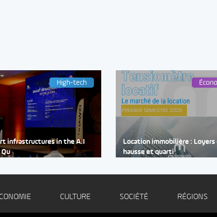
High-tech
Écon
t infrastructures in the A.I
Location immobilière : Loyers
: Qu
hausse et quarti
CONOMIE
CULTURE
SOCIÉTÉ
RÉGIONS