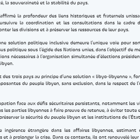
é, la souveraineté et la stabilité du pays.
affirmé la profondeur des liens historiques et fraternels unissa
ursuivre la coordination et les consultations dans le cadre 
onter les divisions et à préserver les ressources de leur pays.
’une solution politique inclusive demeure l’unique voie pour sort
ssus politique sous l’égide des Nations unies, dans l’objectif de m
itions nécessaires à l’organisation simultanée d’élections présiden
libyen.
es trois pays au principe d’une solution « libyo-libyenne », fo
posantes du peuple libyen, sans exclusion, dans le respect de l’
cupation face aux défis sécuritaires persistants, notamment les v
es les parties libyennes à faire preuve de retenue, à éviter toute 
 préserver la sécurité du peuple libyen et les institutions de l’État
e ingérence étrangère dans les affaires libyennes, estimant
 et à prolonger la crise. Dans ce contexte, ils ont renouvelé leur