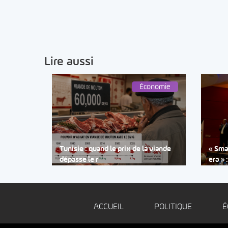
Lire aussi
Économie
Tunisie : quand le prix de la viande
« Smar
dépasse le r
era » 
ACCUEIL
POLITIQUE
É