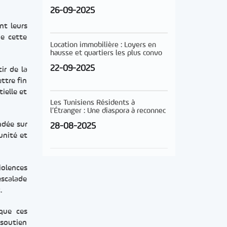
26-09-2025
nt leurs
de cette
Location immobilière : Loyers en
hausse et quartiers les plus convo
22-09-2025
ir de la
ettre fin
tielle et
Les Tunisiens Résidents à
l’Étranger : Une diaspora à reconnec
ndée sur
28-08-2025
unité et
iolences
escalade
.
 que ces
 soutien