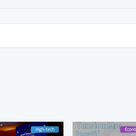
High-tech
Écon