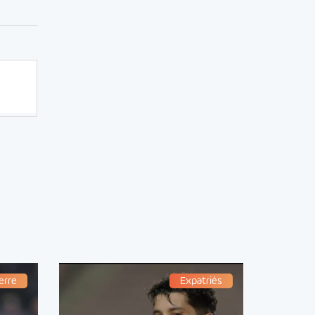
erre
Expatriés