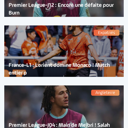
Premier League-J12 : Encore une défaite pour
Burn
Expatriés
France-L1 : Lorient domine Monaco ! Match
entier p
Angleterre
Premier League-J04 : Main de Mejbri ! Salah