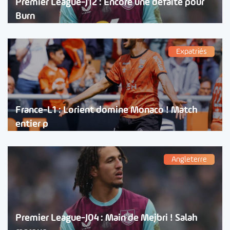
Premier League-J12 : Encore une défaite pour
Burn
Expatriés
France-L1 : Lorient domine Monaco ! Match
entier p
Angleterre
Premier League-J04 : Main de Mejbri ! Salah