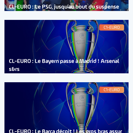
CL-EURO : Le PSG, jusqu’au bout du suspense
C1-EURO
CL-EURO : Le Bayern passe à Madrid ! Arsenal
s&rs
C1-EURO
CL-EURO : Le Barça déçoit ! Les gros bras assur