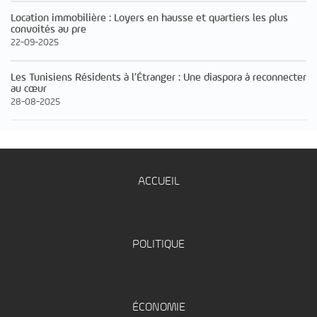
Location immobilière : Loyers en hausse et quartiers les plus
convoités au pre
22-09-2025
Les Tunisiens Résidents à l’Étranger : Une diaspora à reconnecter
au cœur
28-08-2025
ACCUEIL
POLITIQUE
ÉCONOMIE