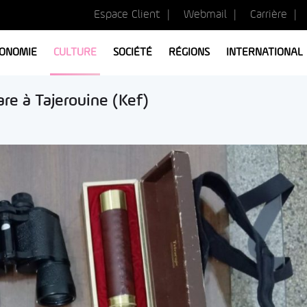
Espace Client
Webmail
Carrière
ONOMIE
CULTURE
SOCIÉTÉ
RÉGIONS
INTERNATIONAL
are à Tajerouine (Kef)