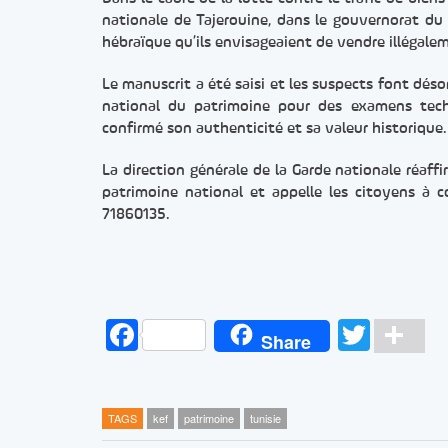
nationale de Tajerouine, dans le gouvernorat du
hébraïque qu’ils envisageaient de vendre illégale
Le manuscrit a été saisi et les suspects font désor
national du patrimoine pour des examens techn
confirmé son authenticité et sa valeur historique.
La direction générale de la Garde nationale réaf
patrimoine national et appelle les citoyens à 
71860135.
Facebook
Twitt
Pa
Share
TAGS
kef
patrimoine
tunisie