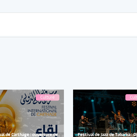
Culture
Cul
val de Carthage : ouverture de
Festival de Jazz de Tabarka : 