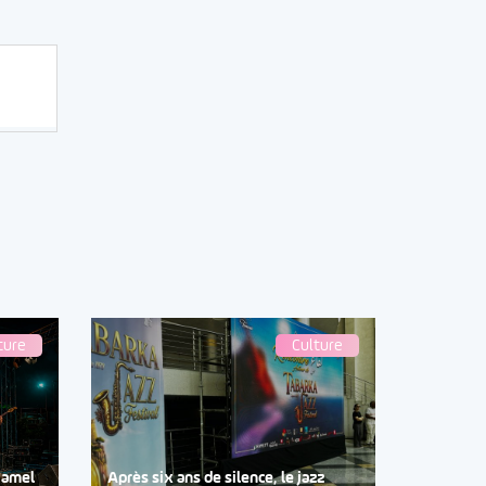
ture
Culture
Djamel
Après six ans de silence, le jazz