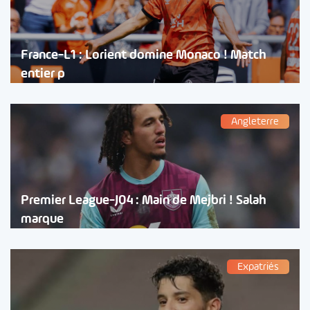
France-L1 : Lorient domine Monaco ! Match
entier p
Angleterre
Premier League-J04 : Main de Mejbri ! Salah
marque
Expatriés