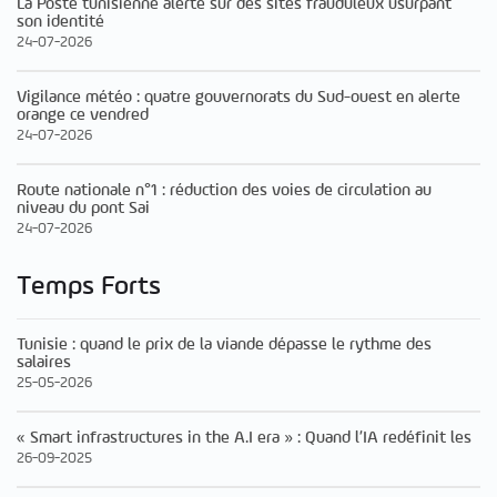
La Poste tunisienne alerte sur des sites frauduleux usurpant
son identité
24-07-2026
Vigilance météo : quatre gouvernorats du Sud-ouest en alerte
orange ce vendred
24-07-2026
Route nationale n°1 : réduction des voies de circulation au
niveau du pont Sai
24-07-2026
Temps Forts
Tunisie : quand le prix de la viande dépasse le rythme des
salaires
25-05-2026
« Smart infrastructures in the A.I era » : Quand l’IA redéfinit les
26-09-2025