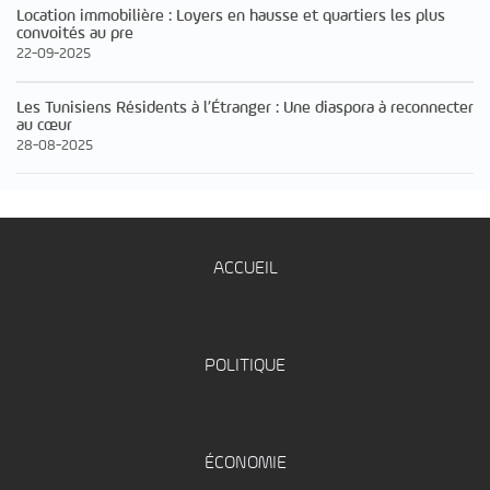
Location immobilière : Loyers en hausse et quartiers les plus
convoités au pre
22-09-2025
Les Tunisiens Résidents à l’Étranger : Une diaspora à reconnecter
au cœur
28-08-2025
ACCUEIL
POLITIQUE
ÉCONOMIE