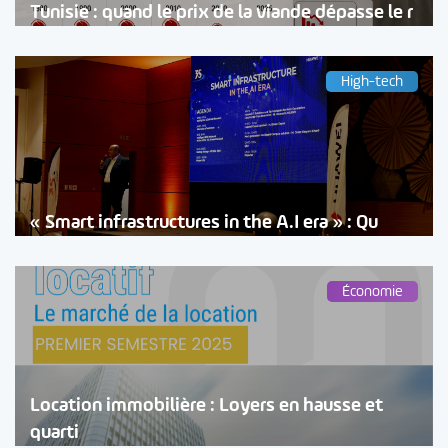
Tunisie : quand le prix de la viande dépasse le r
High-tech
« Smart infrastructures in the A.I era » : Qu
Économie
Location immobilière : Loyers en hausse et
quarti