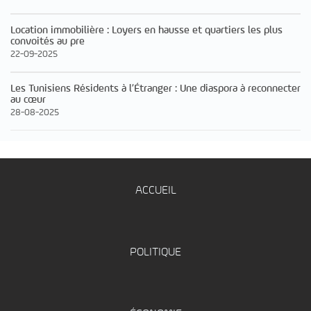
Location immobilière : Loyers en hausse et quartiers les plus
convoités au pre
22-09-2025
Les Tunisiens Résidents à l’Étranger : Une diaspora à reconnecter
au cœur
28-08-2025
ACCUEIL
POLITIQUE