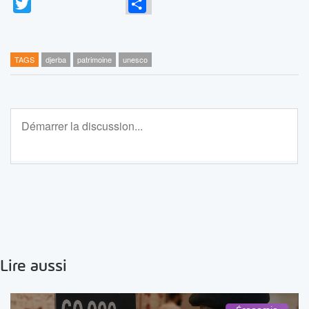
Twitter
Partager
TAGS
djerba
patrimoine
unesco
Lire aussi