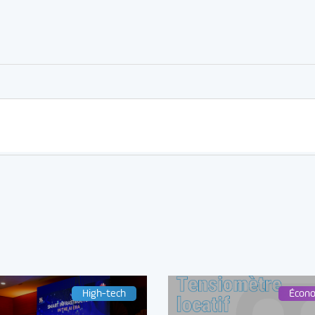
er
rtager
High-tech
Écon