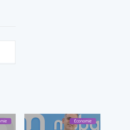
omie
Économie