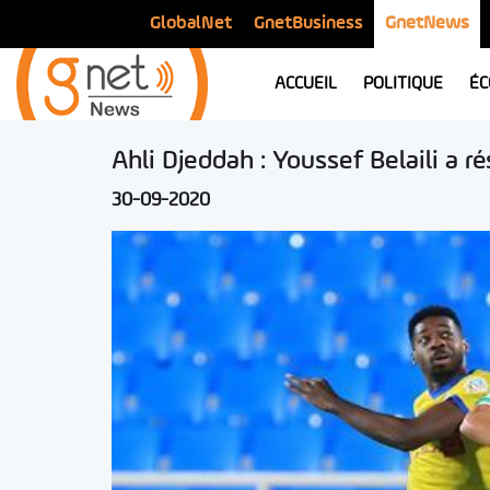
GlobalNet
GnetBusiness
GnetNews
ACCUEIL
POLITIQUE
ÉC
Ahli Djeddah : Youssef Belaili a ré
30-09-2020