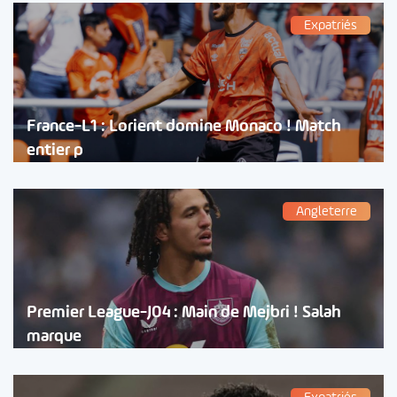
Expatriés
France-L1 : Lorient domine Monaco ! Match
entier p
Angleterre
Premier League-J04 : Main de Mejbri ! Salah
marque