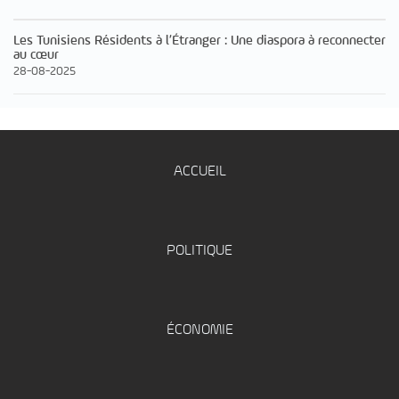
Les Tunisiens Résidents à l’Étranger : Une diaspora à reconnecter
au cœur
28-08-2025
ACCUEIL
POLITIQUE
ÉCONOMIE