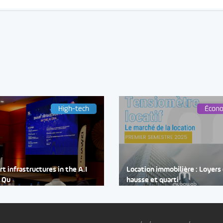
High-tech
Écon
t infrastructures in the A.I
Location immobilière : Loyers
: Qu
hausse et quarti