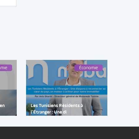
omie
Économie
 en
Les Tunisiens Résidents à
l’Étranger : Une di