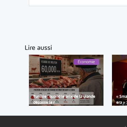
Lire aussi
Économie
Tunisie : quand le prix de la viande
« Smar
dépasse le r
era » 