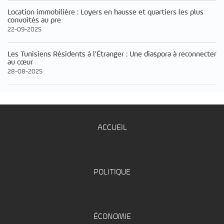
Location immobilière : Loyers en hausse et quartiers les plus
convoités au pre
22-09-2025
Les Tunisiens Résidents à l’Étranger : Une diaspora à reconnecter
au cœur
28-08-2025
ACCUEIL
POLITIQUE
ÉCONOMIE