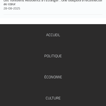
Les Tunisiens Résidents à l’Étranger : Une diaspora à reconnecter
au cœur
28-08-2025
ACCUEIL
POLITIQUE
ÉCONOMIE
CULTURE