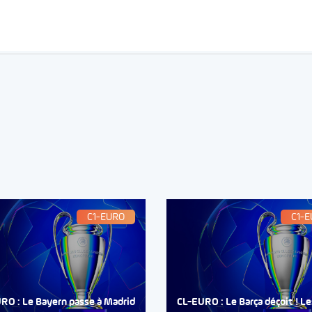
C1-EURO
C1-
RO : Le Bayern passe à Madrid
CL-EURO : Le Barça déçoit ! Le