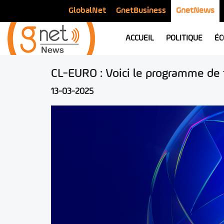
GlobalNet
GnetBusiness
GnetNews
ACCUEIL
POLITIQUE
ÉC
CL-EURO : Voici le programme de t
13-03-2025