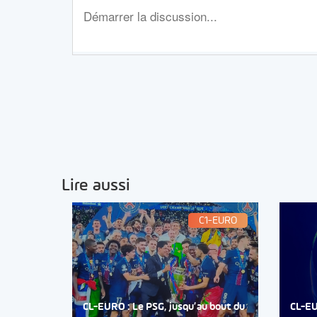
Lire aussi
C1-EURO
CL-EURO : Le PSG, jusqu’au bout du
CL-EU