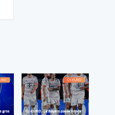
EURO
C1-EURO
s gros
CL-EURO : Le Bayern passe à Paris !