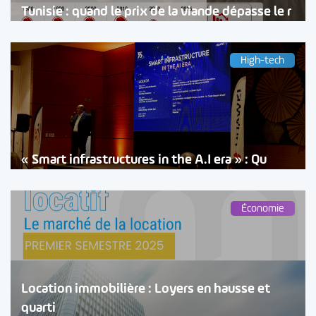
Tunisie : quand le prix de la viande dépasse le r
High-tech
« Smart infrastructures in the A.I era » : Qu
Économie
Location immobilière : Loyers en hausse et
quarti