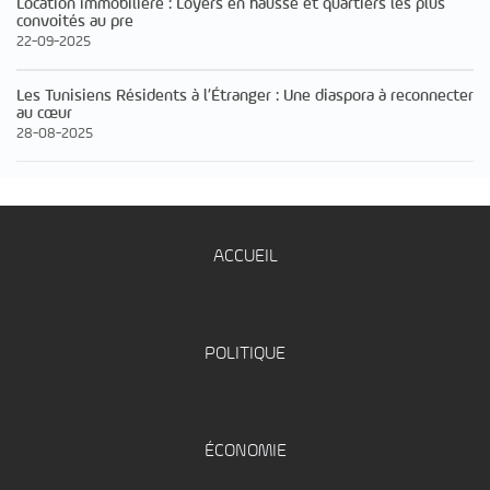
Location immobilière : Loyers en hausse et quartiers les plus
convoités au pre
22-09-2025
Les Tunisiens Résidents à l’Étranger : Une diaspora à reconnecter
au cœur
28-08-2025
ACCUEIL
POLITIQUE
ÉCONOMIE