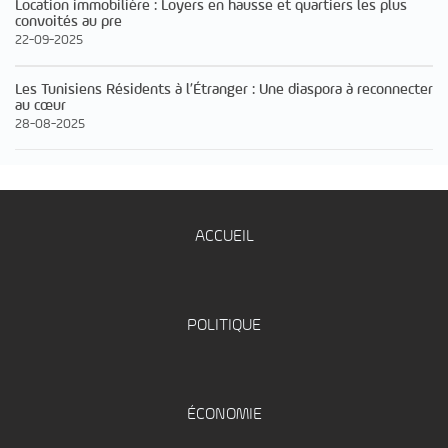
Location immobilière : Loyers en hausse et quartiers les plus
convoités au pre
22-09-2025
Les Tunisiens Résidents à l’Étranger : Une diaspora à reconnecter
au cœur
28-08-2025
ACCUEIL
POLITIQUE
ÉCONOMIE