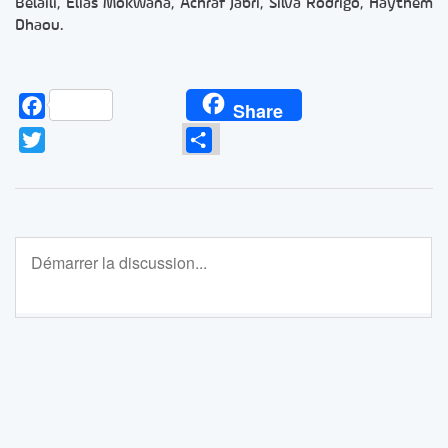
Belaili, Elias Mokwana, Achraf Jabri, Silva Rodrigo, Haythem
Dhaou.
Facebook
Share
Twitter
Partager