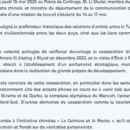
ce jeudi 15 mai 2025 au Palais de Carthage, M. Li Shulei, membre d
ste chinois, et ministre du département de la communication d
cadre d’une mission de travail s’étalant du 14 au 17 mai.
ouligné la profondeur historique des relations d’amitié entre la Tu
et civilisationnels entre les deux pays, ainsi que les liens com
la volonté partagée de renforcer davantage la coopération bil
inois Xi Jinping à Riyad en décembre 2022, et la visite d’État à 
 abouti à l’établissement d’un partenariat stratégique, ma
unisiens dans la réalisation de grands projets de développement.
tats concrets de cette coopération, en particulier dans les sect
a notamment cité des projets phares en cours ou à venir tels que
 Bizerte et de Djerba, le complexe olympique du Menzah, l’exte
re Nord-Sud. D’autres domaines de coopération comme le touris
unisie à l’initiative chinoise « La Ceinture et la Route », qu’il c
main et fondé sur de véritables partenariats.