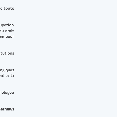
de toute
cupation
du droit
lem pour
tutions
logiques
té et la
omologue
netnews