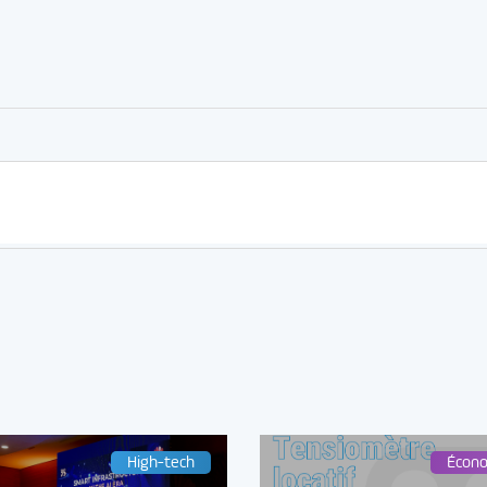
er
rtager
High-tech
Écon