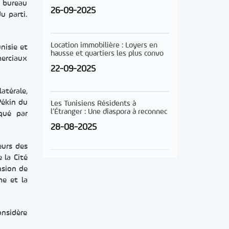
u bureau
26-09-2025
u parti.
Location immobilière : Loyers en
nisie et
hausse et quartiers les plus convo
merciaux
22-09-2025
atérale,
Pékin du
Les Tunisiens Résidents à
l’Étranger : Une diaspora à reconnec
rqué par
28-08-2025
eurs des
 la Cité
nsion de
me et la
onsidère