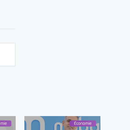
omie
Économie