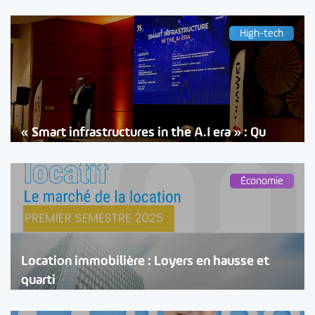
High-tech
« Smart infrastructures in the A.I era » : Qu
Économie
Location immobilière : Loyers en hausse et
quarti