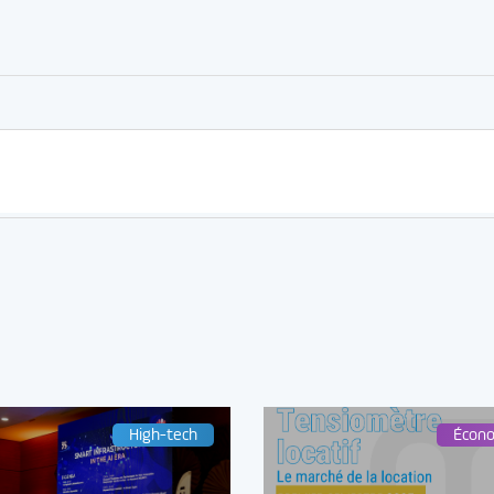
High-tech
Écon