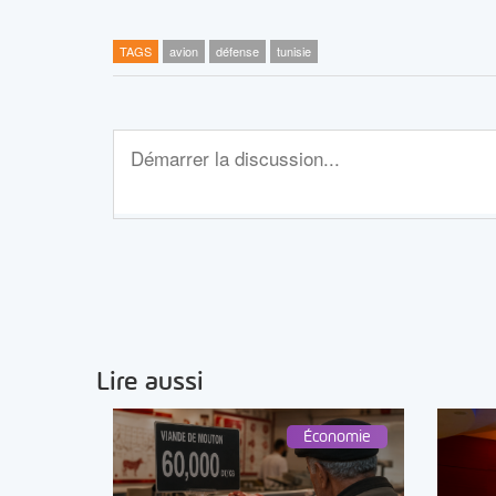
TAGS
avion
défense
tunisie
Lire aussi
Économie