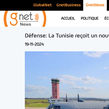
GlobalNet
GnetBusiness
GnetNews
ACCUEIL
POLITIQUE
ÉC
Défense: La Tunisie reçoit un nou
19-11-2024