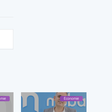
omie
Économie