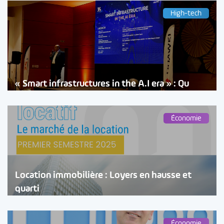
High-tech
« Smart infrastructures in the A.I era » : Qu
Économie
Location immobilière : Loyers en hausse et
quarti
Économie