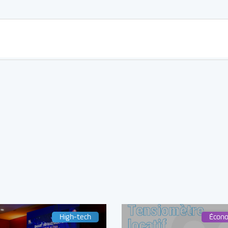
High-tech
Écon