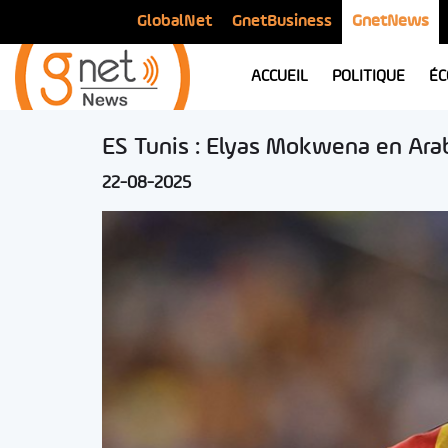
GlobalNet
GnetBusiness
GnetNews
ACCUEIL
POLITIQUE
ÉC
ES Tunis : Elyas Mokwena en Ara
22-08-2025