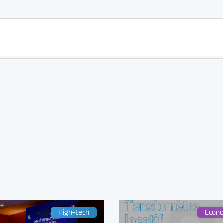
High-tech
Écon