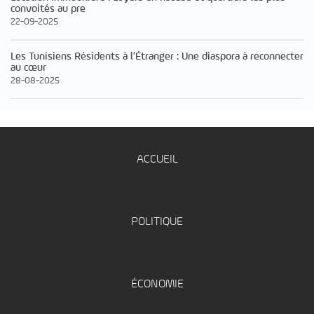
convoités au pre
22-09-2025
Les Tunisiens Résidents à l’Étranger : Une diaspora à reconnecter
au cœur
28-08-2025
ACCUEIL
POLITIQUE
ÉCONOMIE