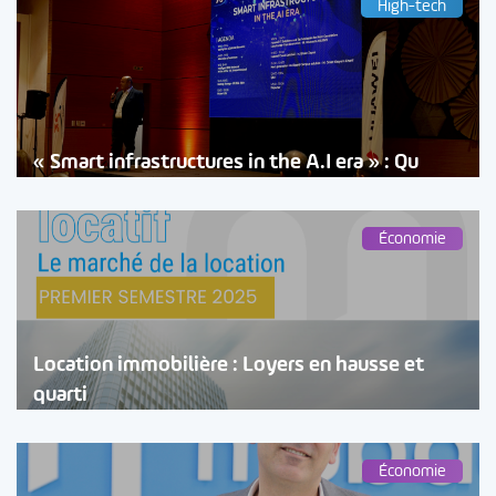
High-tech
« Smart infrastructures in the A.I era » : Qu
Économie
Location immobilière : Loyers en hausse et
quarti
Économie