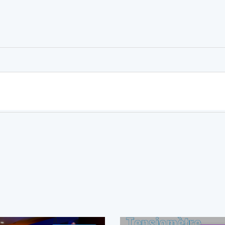
er
rtager