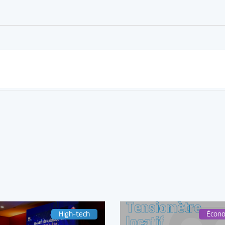
High-tech
Écon